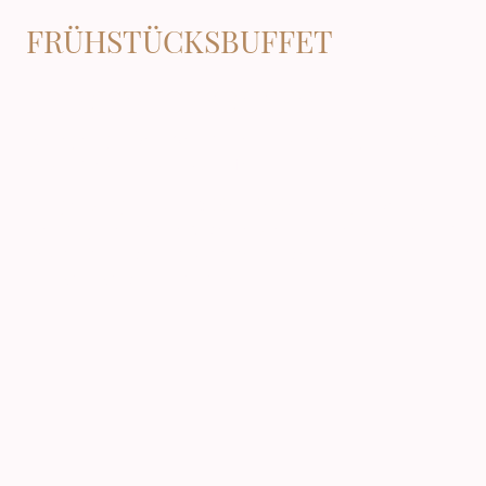
FRÜHSTÜCKSBUFFET
bei uns gibt es nichts "abgepacktes"
wir legen großen Wert auf ein frisches, regionales &
saisonales Frühstücksbuffet!
morgens täglich von 8.00 - 10.00 Uhr begrüßen wir
Sie mit guter Laune & den ersten Sonnenstrahlen im
Restaurant oder im Sommer an der frischen klaren
Schwarzwaldluft im Garten...