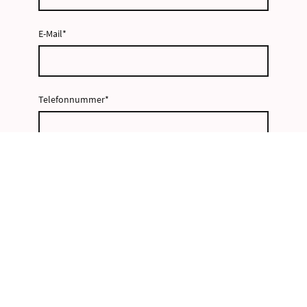
E-Mail
*
Telefonnummer
*
Datum Anreise
*
Datum Abreise
*
Personenanzahl
*