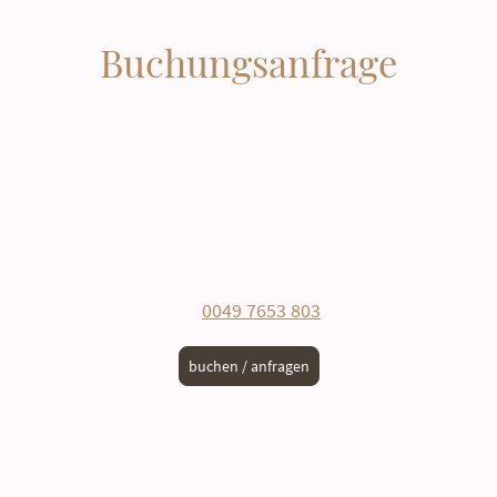
Buchungsanfrage
Nutzen Sie für Ihre Buchung unseren online
Buchungskalender und sichern Sie sich
unsere Direktbuchervorteile.
Oder schicken Sie uns eine Anfrage und Sie
erhalten ein unverbindliches Angebot.
Gerne sind wir auch persönlich für Ihre
Anfrage unter
0049 7653 803
erreichbar.
buchen / anfragen